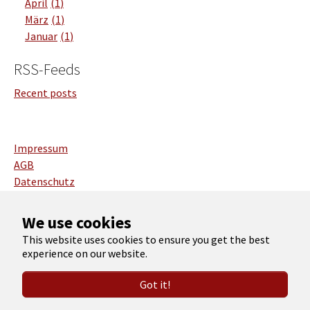
April
1
März
1
Januar
1
RSS-Feeds
Recent posts
Impressum
AGB
Datenschutz
Deutsch
We use cookies
English
This website uses cookies to ensure you get the best
experience on our website.
Copyright 2026 Christian Roth
Got it!
YouTube
Xing
LinkedIn
Instagram
Facebook