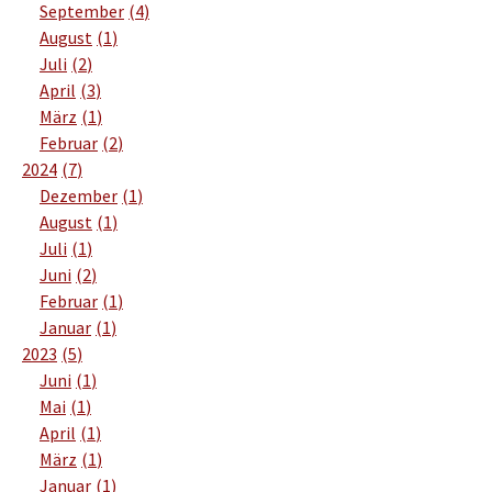
September
4
August
1
Juli
2
April
3
März
1
Februar
2
2024
7
Dezember
1
August
1
Juli
1
Juni
2
Februar
1
Januar
1
2023
5
Juni
1
Mai
1
April
1
März
1
Januar
1