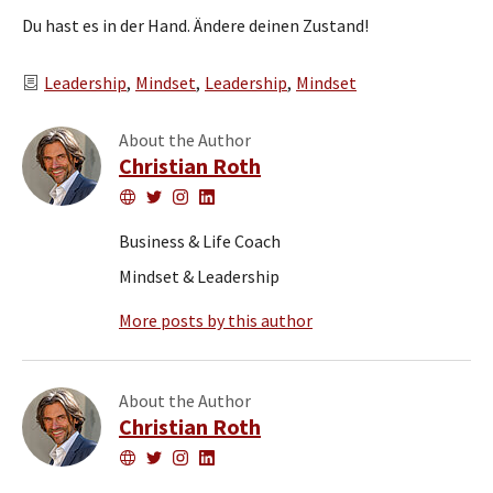
Du hast es in der Hand. Ändere deinen Zustand!
Categories
Leadership
Mindset
Leadership
Mindset
About the Author
Christian Roth
Website
Twitter
Instagram
LinkedIn
Business & Life Coach
Mindset & Leadership
More posts by this author
About the Author
Christian Roth
Website
Twitter
Instagram
LinkedIn