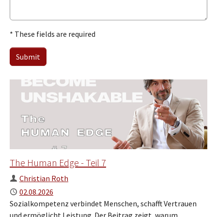
* These fields are required
Submit
The Human Edge - Teil 7
Author
Christian Roth
Published
02.08.2026
Sozialkompetenz verbindet Menschen, schafft Vertrauen
und ermöglicht Leistung. Der Beitrag zeigt, warum