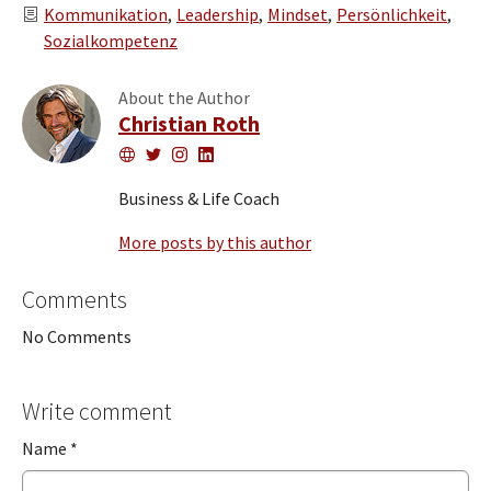
Categories
Kommunikation
Leadership
Mindset
Persönlichkeit
Sozialkompetenz
About the Author
Christian Roth
Website
Twitter
Instagram
LinkedIn
Business & Life Coach
More posts by this author
Comments
No Comments
Write comment
Name
*