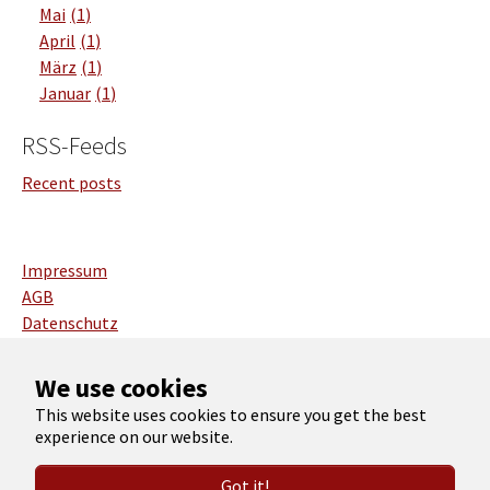
Mai
1
April
1
März
1
Januar
1
RSS-Feeds
Recent posts
Impressum
AGB
Datenschutz
Deutsch
We use cookies
English
This website uses cookies to ensure you get the best
experience on our website.
Copyright 2026 Christian Roth
Got it!