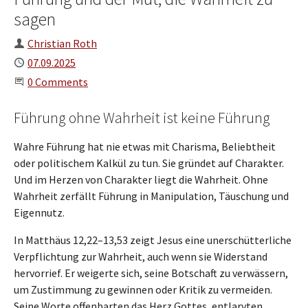
sagen
Author
Christian Roth
Published
07.09.2025
Start the Conversation
0 Comments
Führung ohne Wahrheit ist keine Führung
Wahre Führung hat nie etwas mit Charisma, Beliebtheit
oder politischem Kalkül zu tun. Sie gründet auf Charakter.
Und im Herzen von Charakter liegt die Wahrheit. Ohne
Wahrheit zerfällt Führung in Manipulation, Täuschung und
Eigennutz.
In Matthäus 12,22–13,53 zeigt Jesus eine unerschütterliche
Verpflichtung zur Wahrheit, auch wenn sie Widerstand
hervorrief. Er weigerte sich, seine Botschaft zu verwässern,
um Zustimmung zu gewinnen oder Kritik zu vermeiden.
Seine Worte offenbarten das Herz Gottes, entlarvten