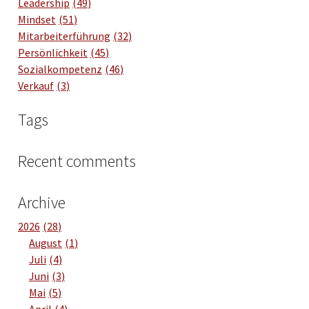
Leadership
49
Mindset
51
Mitarbeiterführung
32
Persönlichkeit
45
Sozialkompetenz
46
Verkauf
3
Tags
Recent comments
Archive
2026
28
August
1
Juli
4
Juni
3
Mai
5
April
4