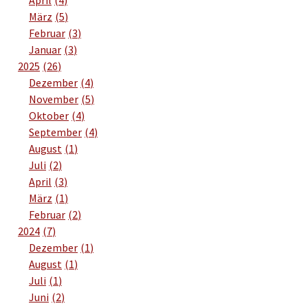
März
5
Februar
3
Januar
3
2025
26
Dezember
4
November
5
Oktober
4
September
4
August
1
Juli
2
April
3
März
1
Februar
2
2024
7
Dezember
1
August
1
Juli
1
Juni
2