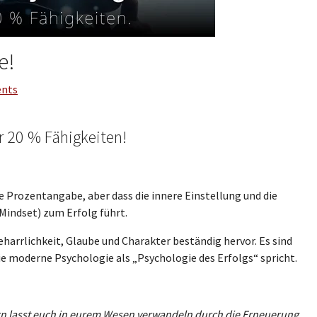
e!
e Conversation
nts
r 20 % Fähigkeiten!
ie Prozentangabe, aber dass die innere Einstellung und die
Mindset) zum Erfolg führt.
eharrlichkeit, Glaube und Charakter beständig hervor. Es sind
e moderne Psychologie als „Psychologie des Erfolgs“ spricht.
rn lasst euch in eurem Wesen verwandeln durch die Erneuerung