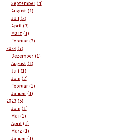
September
4
August
1
Juli
2
April
3
März
1
Februar
2
2024
7
Dezember
1
August
1
Juli
1
Juni
2
Februar
1
Januar
1
2023
5
Juni
1
Mai
1
April
1
März
1
Januar
1