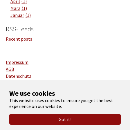
April
1
März
1
Januar
1
RSS-Feeds
Recent posts
Impressum
AGB
Datenschutz
Deutsch
We use cookies
English
This website uses cookies to ensure you get the best
experience on our website.
Copyright 2026 Christian Roth
Got it!
YouTube
Xing
LinkedIn
Instagram
Facebook